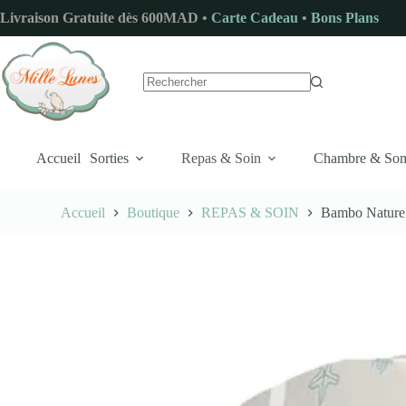
Passer
Livraison Gratuite dès 600MAD •
Carte Cadeau
•
Bons Plans
au
contenu
Aucun
résultat
Accueil
Sorties
Repas & Soin
Chambre & So
Accueil
Boutique
REPAS & SOIN
Bambo Nature 