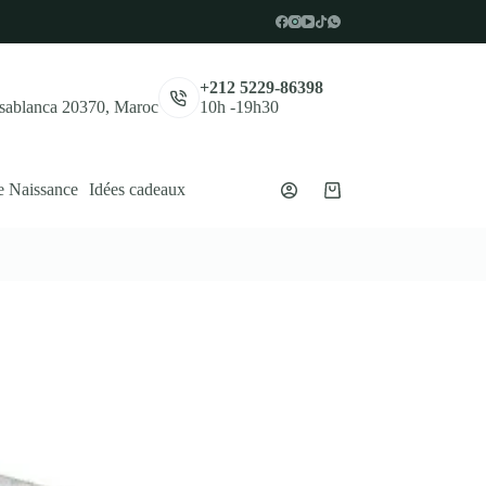
,
+212 5229-86398
asablanca 20370, Maroc
10h -19h30
e Naissance
Idées cadeaux
Panier
d’achat