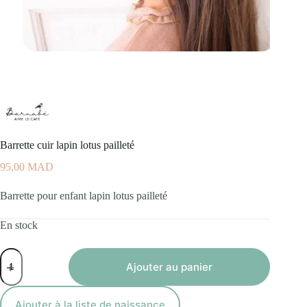
Barrette cuir lapin lotus pailleté
95,00
MAD
Barrette pour enfant lapin lotus pailleté
En stock
quantité
de
Ajouter au panier
Barrette
cuir
lapin
Ajouter à la liste de naissance