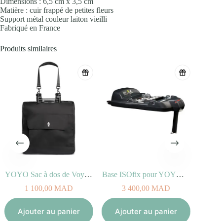
Dimensions : 6,5 cm x 3,5 cm
Matière : cuir frappé de petites fleurs
Support métal couleur laiton vieilli
Fabriqué en France
Produits similaires
YOYO Sac à dos de Voyage
Base ISOfix pour YOYO car seat by BeSafe®
1 100,00
MAD
3 400,00
MAD
Aj
Ajouter au panier
Ajouter au panier