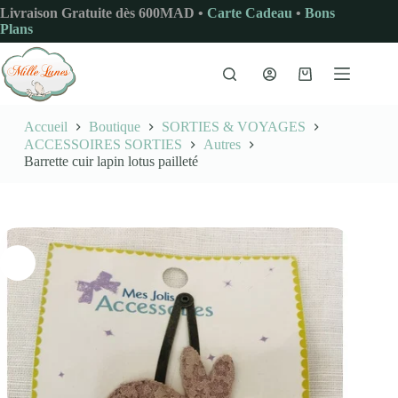
Passer
Livraison Gratuite dès 600MAD •
Carte Cadeau
•
Bons
au
Plans
contenu
Panier
d’achat
Accueil
Boutique
SORTIES & VOYAGES
ACCESSOIRES SORTIES
Autres
Barrette cuir lapin lotus pailleté