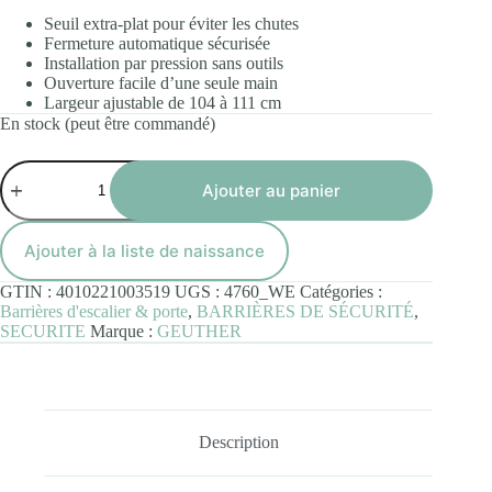
Seuil extra-plat pour éviter les chutes
Fermeture automatique sécurisée
Installation par pression sans outils
Ouverture facile d’une seule main
Largeur ajustable de 104 à 111 cm
En stock (peut être commandé)
quantité
de
Ajouter au panier
Barrière
de
sécurité
Ajouter à la liste de naissance
Easylock
Flatstep
GTIN :
4010221003519
UGS :
4760_WE
Catégories :
de
Barrières d'escalier & porte
,
BARRIÈRES DE SÉCURITÉ
,
104
SECURITE
Marque :
GEUTHER
à
111
cm
-
Blanc
Description