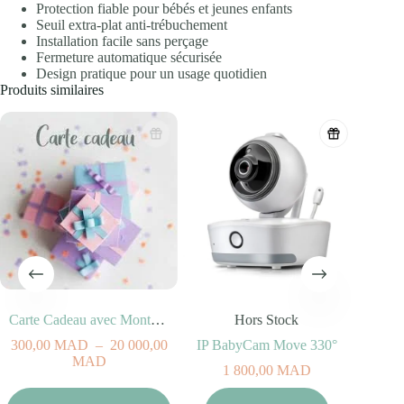
Protection fiable pour bébés et jeunes enfants
Seuil extra-plat anti-trébuchement
Installation facile sans perçage
Fermeture automatique sécurisée
Design pratique pour un usage quotidien
Produits similaires
Carte Cadeau avec Montant au Choix
Hors Stock
300,00
MAD
–
20 000,00
IP BabyCam Move 330°
Plage
MAD
1 800,00
MAD
de
prix :
Ce