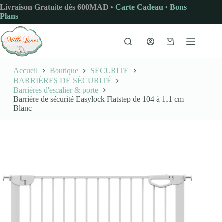
Passer
Livraison Gratuite dès 600MAD •
Carte Cadeau
•
Bons
au
Plans
contenu
Panier
d’achat
Accueil
Boutique
SECURITE
BARRIÈRES DE SÉCURITÉ
Barrières d'escalier & porte
Barrière de sécurité Easylock Flatstep de 104 à 111 cm –
Blanc