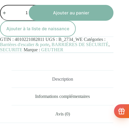
quantité
de
Ajouter au panier
Barrière
de
Sécurité
Ajouter à la liste de naissance
d'Escalier
et
GTIN :
4010221082811
UGS :
B_2734_WE
Catégories :
Porte
Barrières d'escalier & porte
,
BARRIÈRES DE SÉCURITÉ
,
en
SECURITE
Marque :
GEUTHER
Bois
-
de
86
à
133cm
Description
-
Laqué
Blanc
Informations complémentaires
Avis (0)