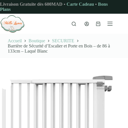
Passer
Livraison Gratuite dès 600MAD •
Carte Cadeau
•
Bons
au
Plans
contenu
Panier
d’achat
Accueil
Boutique
SECURITE
Barrière de Sécurité d’Escalier et Porte en Bois – de 86 à
133cm – Laqué Blanc