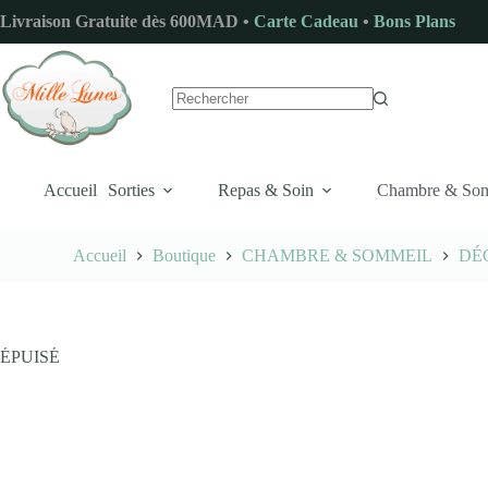
Passer
Livraison Gratuite dès 600MAD •
Carte Cadeau
•
Bons Plans
au
contenu
Aucun
résultat
Accueil
Sorties
Repas & Soin
Chambre & So
Accueil
Boutique
CHAMBRE & SOMMEIL
DÉ
ÉPUISÉ