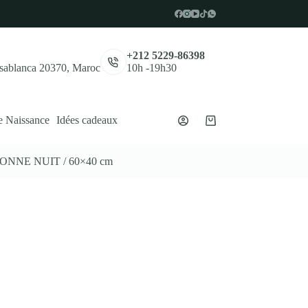
,
+212 5229-86398
asablanca 20370, Maroc
10h -19h30
e Naissance
Idées cadeaux
Panier
d’achat
ONNE NUIT / 60×40 cm