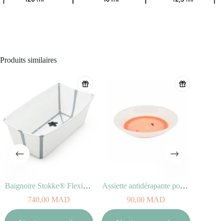
Produits similaires
Baignoire Stokke® Flexi Bath® Blanc pour enfant
Assiette antidérapante pour bébé Peach
740,00
MAD
90,00
MAD
Aj