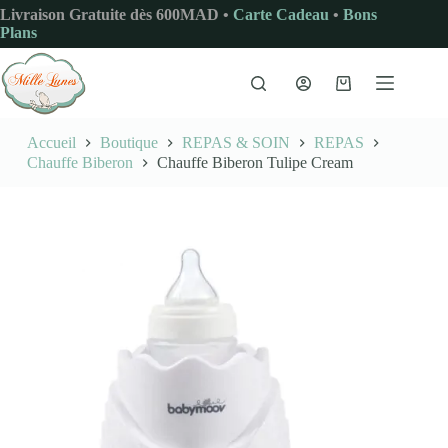
Passer
Livraison Gratuite dès 600MAD •
Carte Cadeau
•
Bons
au
Plans
contenu
Panier
d’achat
Accueil
Boutique
REPAS & SOIN
REPAS
Chauffe Biberon
Chauffe Biberon Tulipe Cream