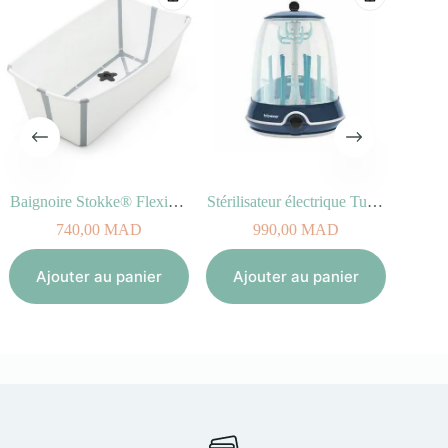
Baignoire Stokke® Flexi Bath® Blanc pour enfant
Stérilisateur électrique Turbo vapeur(+)
740,00
MAD
990,00
MAD
Aj
Ajouter au panier
Ajouter au panier