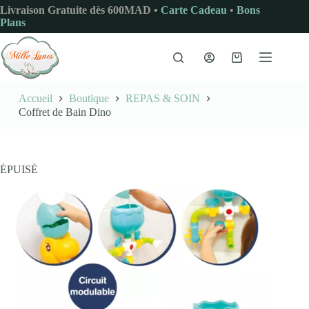
Passer
Livraison Gratuite dès 600MAD •
Carte Cadeau
•
Bons
au
Plans
contenu
Panier
d’achat
Accueil
Boutique
REPAS & SOIN
Coffret de Bain Dino
ÉPUISÉ