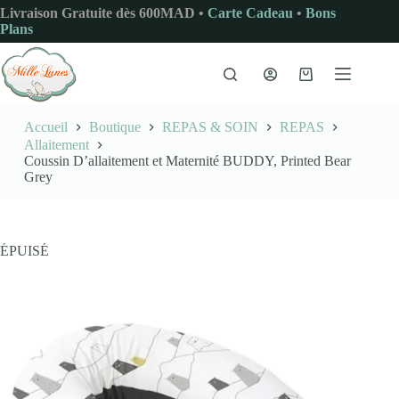
Passer
Livraison Gratuite dès 600MAD •
Carte Cadeau
•
Bons
au
Plans
contenu
Panier
d’achat
Accueil
Boutique
REPAS & SOIN
REPAS
Allaitement
Coussin D’allaitement et Maternité BUDDY, Printed Bear
Grey
ÉPUISÉ