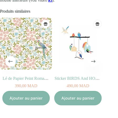
housse intérieure (voir vidéo
ici
).
Produits similaires
Lé de Papier Peint Romance
Sticker BIRDS And HOUSES (100% vinyle, 50x40cm)
Mo
390,00
MAD
490,00
MAD
33
Ajouter au panier
Ajouter au panier
Ajout