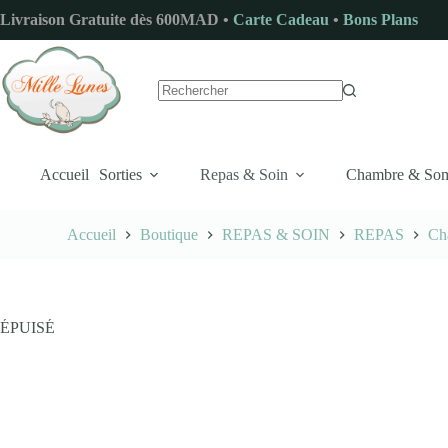
Passer
Livraison Gratuite dès 600MAD •
Carte Cadeau
•
Bons Plans
au
contenu
Aucun
résultat
Accueil
Sorties
Repas & Soin
Chambre & So
Accueil
Boutique
REPAS & SOIN
REPAS
Ch
ÉPUISÉ