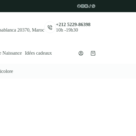
,
+212 5229-86398
asablanca 20370, Maroc
10h -19h30
e Naissance
Idées cadeaux
Panier
d’achat
icolore