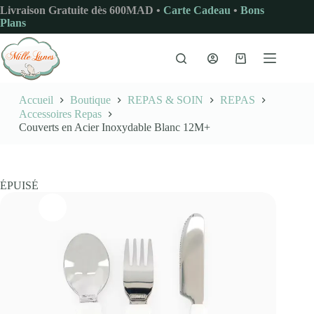
Passer
Livraison Gratuite dès 600MAD •
Carte Cadeau
•
Bons
au
Plans
contenu
Panier
d’achat
Accueil
Boutique
REPAS & SOIN
REPAS
Accessoires Repas
Couverts en Acier Inoxydable Blanc 12M+
ÉPUISÉ