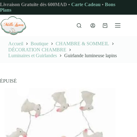
Passer
Livraison Gratuite dès 600MAD •
Carte Cadeau
•
Bons
au
Plans
contenu
Panier
d’achat
Accueil
Boutique
CHAMBRE & SOMMEIL
DÉCORATION CHAMBRE
Luminaires et Guirlandes
Guirlande lumineuse lapins
ÉPUISÉ