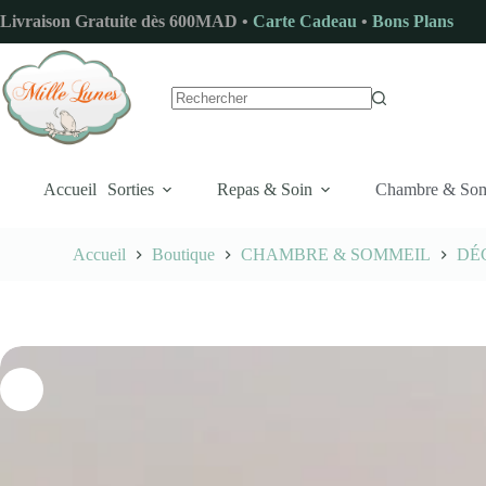
Passer
Livraison Gratuite dès 600MAD •
Carte Cadeau
•
Bons Plans
au
contenu
Aucun
résultat
Accueil
Sorties
Repas & Soin
Chambre & So
Accueil
Boutique
CHAMBRE & SOMMEIL
DÉ