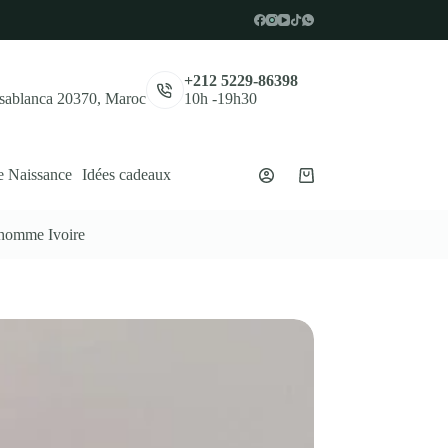
,
+212 5229-86398
asablanca 20370, Maroc
10h -19h30
e Naissance
Idées cadeaux
Panier
d’achat
omme Ivoire