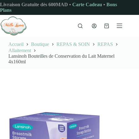
Passer
Livraison Gratuite dès 600MAD •
Carte Cadeau
•
Bons
au
Plans
contenu
Panier
d’achat
Accueil
Boutique
REPAS & SOIN
REPAS
Allaitement
Lansinoh Bouteilles de Conservation du Lait Maternel
4x160ml