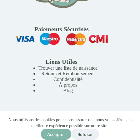
Paiements Sécurisés
Liens Utiles
Trouver une liste de naissance
Retours et Remboursement
Confidentialité
À propos
Blog
Copyright © 2026 Mille Lunes - Création du site :
Baptiste
Nous utilisons des cookies pour nous assurer que nous vous offrons la
Pagès
-
Conditions Générales de Vente
meilleure expérience possible sur notre site.
Lansinoh Bouteilles de Conservation du Lait Maternel 4x160ml
235,00
MAD
Accepter
Refuser
Ajouter au panier
En stock (peut être