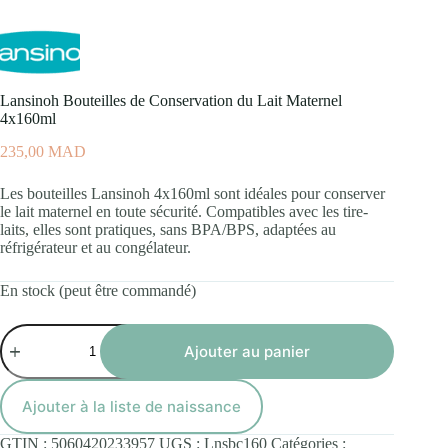
Lansinoh Bouteilles de Conservation du Lait Maternel
4x160ml
235,00
MAD
Les bouteilles Lansinoh 4x160ml sont idéales pour conserver
le lait maternel en toute sécurité. Compatibles avec les tire-
laits, elles sont pratiques, sans BPA/BPS, adaptées au
réfrigérateur et au congélateur.
En stock (peut être commandé)
quantité
de
Ajouter au panier
Lansinoh
Bouteilles
de
Ajouter à la liste de naissance
Conservation
du
GTIN :
5060420233957
UGS :
Lnsbc160
Catégories :