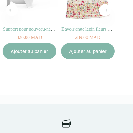
Support pour nouveau-né STOKKE FLEXI BATH
Bavoir ange lapin fleurs Rouges 20 cm
Tire-
320,00
MAD
289,00
MAD
Aj
Ajouter au panier
Ajouter au panier