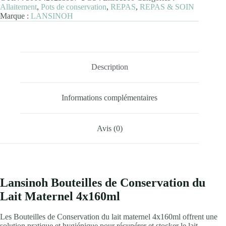
Lait
Allaitement
,
Pots de conservation
,
REPAS
,
REPAS & SOIN
Maternel
Marque :
LANSINOH
4x160ml
Description
Informations complémentaires
Avis (0)
Lansinoh Bouteilles de Conservation du
Lait Maternel 4x160ml
Les Bouteilles de Conservation du lait maternel 4x160ml offrent une
solution pratique et hygiénique pour récupérer et stocker le lait