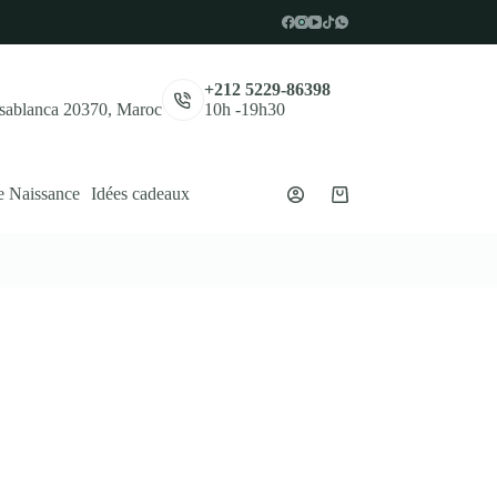
,
+212 5229-86398
asablanca 20370, Maroc
10h -19h30
e Naissance
Idées cadeaux
Panier
d’achat