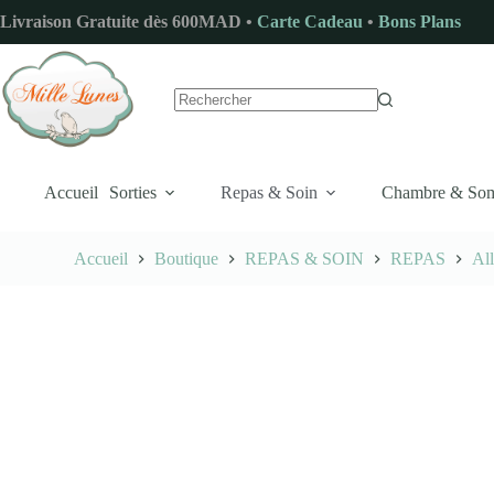
Passer
Livraison Gratuite dès 600MAD •
Carte Cadeau
•
Bons Plans
au
contenu
Aucun
résultat
Accueil
Sorties
Repas & Soin
Chambre & So
Accueil
Boutique
REPAS & SOIN
REPAS
Al