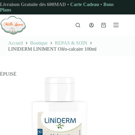
Passer
Livraison Gratuite dès 600MAD •
Carte Cadeau
•
Bons
au
Plans
contenu
Panier
d’achat
Accueil
Boutique
REPAS & SOIN
LINIDERM LINIMENT Oléo-calcaire 100ml
ÉPUISÉ