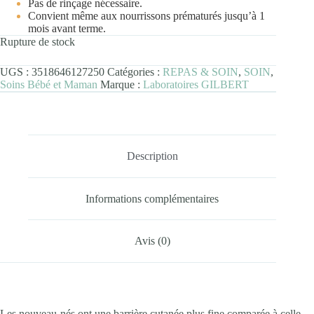
Pas de rinçage nécessaire.
Convient même aux nourrissons prématurés jusqu’à 1
mois avant terme.
Rupture de stock
UGS :
3518646127250
Catégories :
REPAS & SOIN
,
SOIN
,
Soins Bébé et Maman
Marque :
Laboratoires GILBERT
Description
Informations complémentaires
Avis (0)
Les nouveau-nés ont une barrière cutanée plus fine comparée à celle