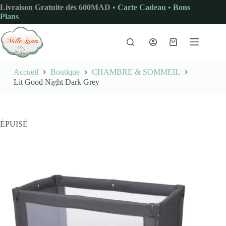
Passer
Livraison Gratuite dès 600MAD •
Carte Cadeau
•
Bons
au
Plans
contenu
Panier
d’achat
Accueil
Boutique
CHAMBRE & SOMMEIL
Lit Good Night Dark Grey
ÉPUISÉ