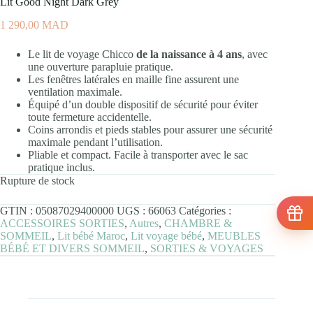
Lit Good Night Dark Grey
1 290,00
MAD
Le lit de voyage Chicco
de la naissance à 4 ans
, avec
une ouverture parapluie pratique.
Les fenêtres latérales en maille fine assurent une
ventilation maximale.
Équipé d’un double dispositif de sécurité pour éviter
toute fermeture accidentelle.
Coins arrondis et pieds stables pour assurer une sécurité
maximale pendant l’utilisation.
Pliable et compact. Facile à transporter avec le sac
pratique inclus.
Rupture de stock
GTIN :
05087029400000
UGS :
66063
Catégories :
ACCESSOIRES SORTIES
,
Autres
,
CHAMBRE &
SOMMEIL
,
Lit bébé Maroc
,
Lit voyage bébé
,
MEUBLES
BÉBÉ ET DIVERS SOMMEIL
,
SORTIES & VOYAGES