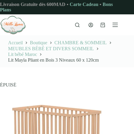
Passer
Livraison Gratuite dès 600MAD •
Carte Cadeau
•
Bons
au
Plans
contenu
Panier
d’achat
Accueil
Boutique
CHAMBRE & SOMMEIL
MEUBLES BÉBÉ ET DIVERS SOMMEIL
Lit bébé Maroc
Lit Mayla Pliant en Bois 3 Niveaux 60 x 120cm
ÉPUISÉ