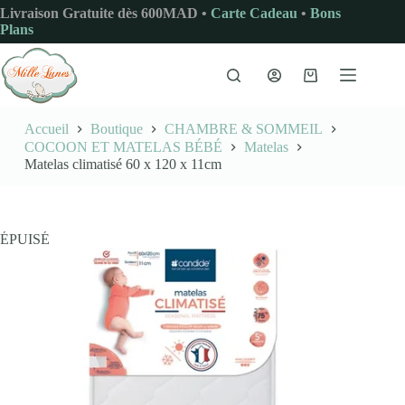
Passer
Livraison Gratuite dès 600MAD •
Carte Cadeau
•
Bons
au
Plans
contenu
Panier
d’achat
Accueil
Boutique
CHAMBRE & SOMMEIL
COCOON ET MATELAS BÉBÉ
Matelas
Matelas climatisé 60 x 120 x 11cm
ÉPUISÉ