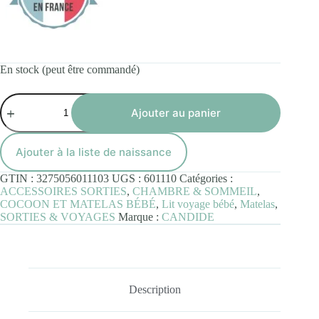
En stock (peut être commandé)
quantité
de
Ajouter au panier
Matelas
Pliant
Essentiel
Ajouter à la liste de naissance
60x120x7cm
GTIN :
3275056011103
UGS :
601110
Catégories :
ACCESSOIRES SORTIES
,
CHAMBRE & SOMMEIL
,
COCOON ET MATELAS BÉBÉ
,
Lit voyage bébé
,
Matelas
,
SORTIES & VOYAGES
Marque :
CANDIDE
Description