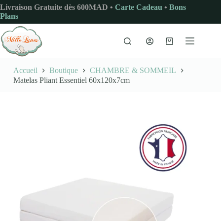
Passer
Livraison Gratuite dès 600MAD •
Carte Cadeau
•
Bons
au
Plans
contenu
Panier
d’achat
Accueil
Boutique
CHAMBRE & SOMMEIL
Matelas Pliant Essentiel 60x120x7cm