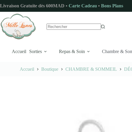
Passer
Livraison Gratuite dès 600MAD •
Carte Cadeau
•
Bons Plans
au
contenu
Aucun
résultat
Accueil
Sorties
Repas & Soin
Chambre & So
Accueil
Boutique
CHAMBRE & SOMMEIL
DÉ