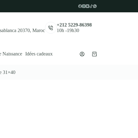
,
+212 5229-86398
asablanca 20370, Maroc
10h -19h30
e Naissance
Idées cadeaux
Panier
d’achat
se 31×40