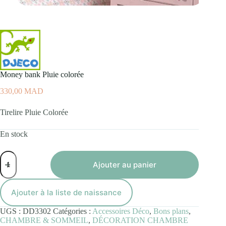
Money bank Pluie colorée
330,00
MAD
Tirelire Pluie Colorée
En stock
quantité
de
Ajouter au panier
Money
bank
Pluie
Ajouter à la liste de naissance
colorée
UGS :
DD3302
Catégories :
Accessoires Déco
,
Bons plans
,
CHAMBRE & SOMMEIL
,
DÉCORATION CHAMBRE