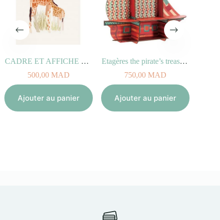
CADRE ET AFFICHE – GIRAFES / 60×40 cm
Etagères the pirate’s treasure
500,00
MAD
750,00
MAD
Aj
Ajouter au panier
Ajouter au panier