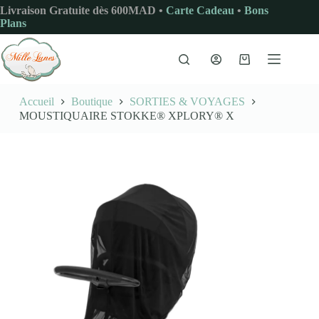
Passer
Livraison Gratuite dès 600MAD •
Carte Cadeau
•
Bons
au
Plans
contenu
Panier
d’achat
Accueil
Boutique
SORTIES & VOYAGES
MOUSTIQUAIRE STOKKE® XPLORY® X