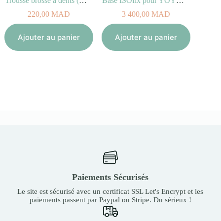
Trousse brosse à dents (Noir ou Bleu)
Base ISOfix pour YOYO car seat by BeSafe®
Sac 
220,00
MAD
3 400,00
MAD
Aj
Ajouter au panier
Ajouter au panier
Paiements Sécurisés
Le site est sécurisé avec un certificat SSL Let's Encrypt et les
paiements passent par Paypal ou Stripe. Du sérieux !