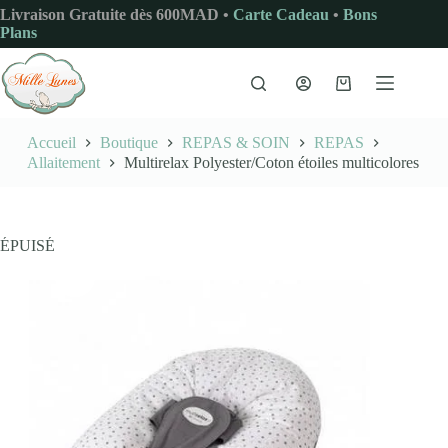
Passer
Livraison Gratuite dès 600MAD •
Carte Cadeau
•
Bons
au
Plans
contenu
Panier
d’achat
Accueil
Boutique
REPAS & SOIN
REPAS
Allaitement
Multirelax Polyester/Coton étoiles multicolores
ÉPUISÉ