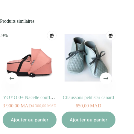
Produits similaires
-9%
YOYO 0+ Nacelle couffin Ginger
Chaussons petit star canard
3 900,00
MAD
650,00
MAD
4 300,00
MAD
Le
Le
prix
prix
Aj
initial
actuel
Ajouter au panier
Ajouter au panier
était :
est :
4
3