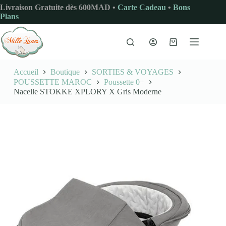
Passer
Livraison Gratuite dès 600MAD •
Carte Cadeau
•
Bons
au
Plans
contenu
Panier
d’achat
Accueil
Boutique
SORTIES & VOYAGES
POUSSETTE MAROC
Poussette 0+
Nacelle STOKKE XPLORY X Gris Moderne