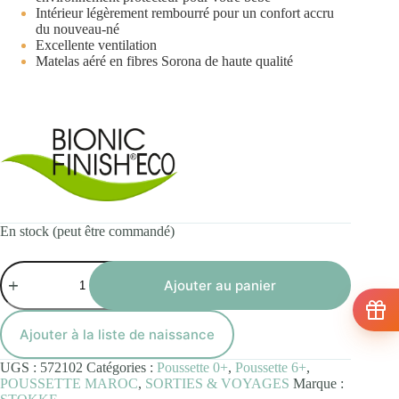
Intérieur légèrement rembourré pour un confort accru
du nouveau-né
Excellente ventilation
Matelas aéré en fibres Sorona de haute qualité
En stock (peut être commandé)
quantité
de
Ajouter au panier
Nacelle
STOKKE
XPLORY
Ajouter à la liste de naissance
X
Gris
UGS :
572102
Catégories :
Poussette 0+
,
Poussette 6+
,
Moderne
POUSSETTE MAROC
,
SORTIES & VOYAGES
Marque :