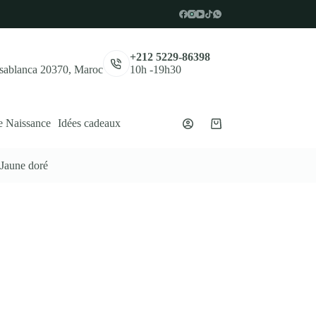
,
+212 5229-86398
asablanca 20370, Maroc
10h -19h30
e Naissance
Idées cadeaux
Panier
d’achat
aune doré