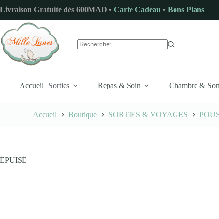
Passer
Livraison Gratuite dès 600MAD •
Carte Cadeau
•
Bons Plans
au
contenu
Aucun
résultat
Accueil
Sorties
Repas & Soin
Chambre & So
Accueil
Boutique
SORTIES & VOYAGES
POU
ÉPUISÉ