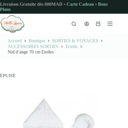
Passer
Livraison Gratuite dès 600MAD •
Carte Cadeau
•
Bons
au
Plans
contenu
Panier
d’achat
Accueil
Boutique
SORTIES & VOYAGES
ACCESSOIRES SORTIES
Textile
Nid d’ange 70 cm Etoiles
ÉPUISÉ