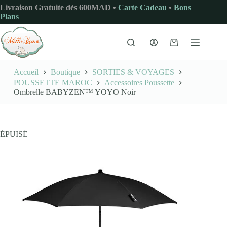
Passer
Livraison Gratuite dès 600MAD •
Carte Cadeau
•
Bons
au
Plans
contenu
Panier
d’achat
Accueil
Boutique
SORTIES & VOYAGES
POUSSETTE MAROC
Accessoires Poussette
Ombrelle BABYZEN™ YOYO Noir
ÉPUISÉ