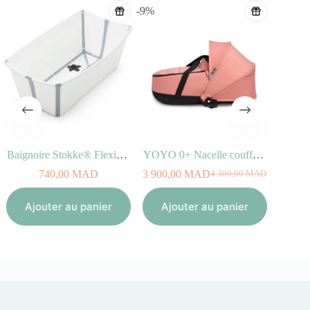
-9%
Baignoire Stokke® Flexi Bath® Blanc pour enfant
YOYO 0+ Nacelle couffin Ginger
Sac 
740,00
MAD
3 900,00
MAD
4 300,00
MAD
Le
Le
prix
prix
Aj
initial
actuel
Ajouter au panier
Ajouter au panier
était :
est :
4
3
300,00
900,00
MAD.
MAD.