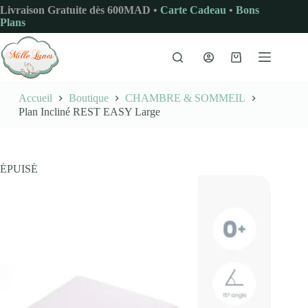
Passer
Livraison Gratuite dès 600MAD •
Carte Cadeau
•
Bons
au
Plans
contenu
Panier
d’achat
Accueil
Boutique
CHAMBRE & SOMMEIL
Plan Incliné REST EASY Large
ÉPUISÉ