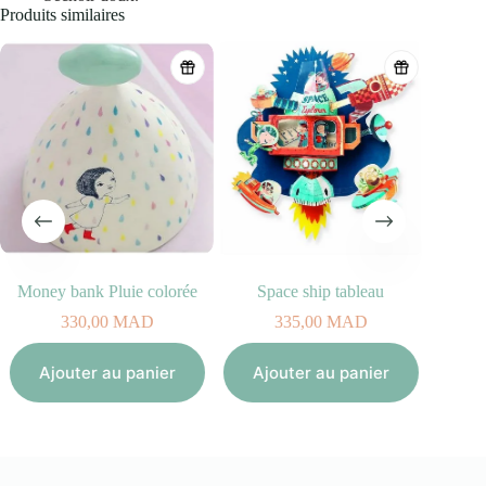
Produits similaires
Money bank Pluie colorée
Space ship tableau
330,00
MAD
335,00
MAD
Aj
Ajouter au panier
Ajouter au panier