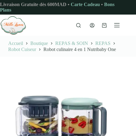
Passer
Livraison Gratuite dès 600MAD •
Carte Cadeau
•
Bons
au
Plans
contenu
Panier
d’achat
Accueil
Boutique
REPAS & SOIN
REPAS
Robot Cuiseur
Robot culinaire 4 en 1 Nutribaby One