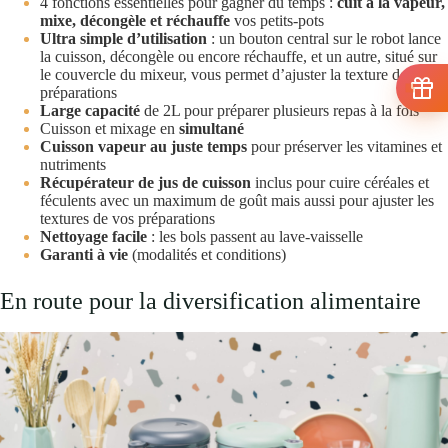
4 fonctions essentielles pour gagner du temps :
cuit à la vapeur,
mixe, décongèle et réchauffe
vos petits-pots
Ultra simple d’utilisation
: un bouton central sur le robot lance
la cuisson, décongèle ou encore réchauffe, et un autre, situé sur
le couvercle du mixeur, vous permet d’ajuster la texture de vos
préparations
Large capacité
de 2L pour préparer plusieurs repas à la fois
Cuisson et mixage en
simultané
Cuisson vapeur au juste temps
pour préserver les vitamines et
nutriments
Récupérateur de jus de cuisson
inclus pour cuire céréales et
féculents avec un maximum de goût mais aussi pour ajuster les
textures de vos préparations
Nettoyage facile
: les bols passent au lave-vaisselle
Garanti à vie
(modalités et conditions)
En route pour la diversification alimentaire