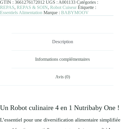
GTIN :
3661276172012
UGS :
A001133
Catégories :
Nutribaby
REPAS
,
REPAS & SOIN
,
Robot Cuiseur
Étiquette :
One
Essentiels Alimentation
Marque :
BABYMOOV
Description
Informations complémentaires
Avis (0)
Un Robot culinaire 4 en 1 Nutribaby One !
L’essentiel pour une diversification alimentaire simplifiée