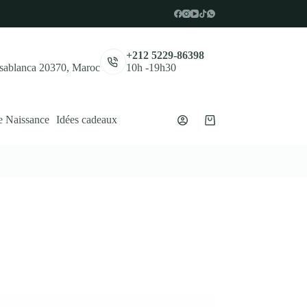
,
+212 5229-86398
asablanca 20370, Maroc
10h -19h30
e Naissance
Idées cadeaux
Panier
d’achat