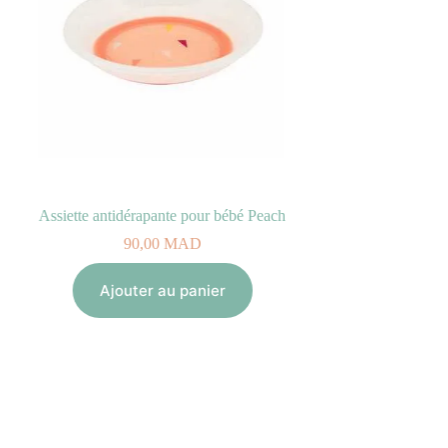
Assiette antidérapante pour bébé Peach
Ho
90,00
MAD
Multirelax Jersey 
990
Ajouter au panier
Lir