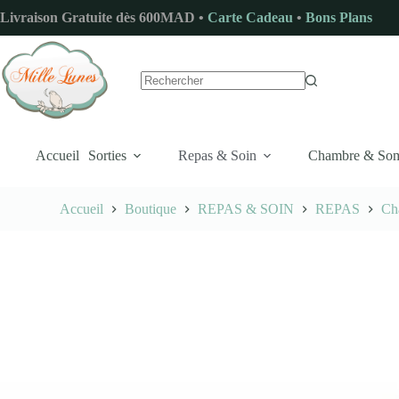
Passer
Livraison Gratuite dès 600MAD •
Carte Cadeau
•
Bons Plans
au
contenu
Aucun
résultat
Accueil
Sorties
Repas & Soin
Chambre & So
Accueil
Boutique
REPAS & SOIN
REPAS
Ch