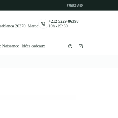
,
+212 5229-86398
asablanca 20370, Maroc
10h -19h30
e Naissance
Idées cadeaux
Panier
d’achat