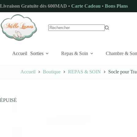
Passer
Livraison Gratuite dès 600MAD •
Carte Cadeau
•
Bons Plans
au
contenu
Aucun
résultat
Accueil
Sorties
Repas & Soin
Chambre & So
Accueil
Boutique
REPAS & SOIN
Socle pour Tr
ÉPUISÉ