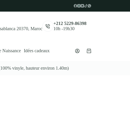
,
+212 5229-86398
asablanca 20370, Maroc
10h -19h30
e Naissance
Idées cadeaux
Panier
d’achat
100% vinyle, hauteur environ 1.40m)