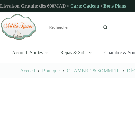
Passer
Livraison Gratuite dès 600MAD •
Carte Cadeau
•
Bons Plans
au
contenu
Aucun
résultat
Accueil
Sorties
Repas & Soin
Chambre & So
Accueil
Boutique
CHAMBRE & SOMMEIL
DÉ