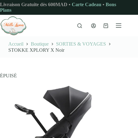
Passer
Livraison Gratuite dès 600MAD •
Carte Cadeau
•
Bons
au
Plans
contenu
Panier
d’achat
Accueil
Boutique
SORTIES & VOYAGES
STOKKE XPLORY X Noir
ÉPUISÉ