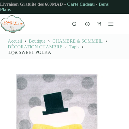
Passer
Livraison Gratuite dès 600MAD •
Carte Cadeau
•
Bons
au
Plans
contenu
Panier
d’achat
Accueil
Boutique
CHAMBRE & SOMMEIL
DÉCORATION CHAMBRE
Tapis
Tapis SWEET POLKA