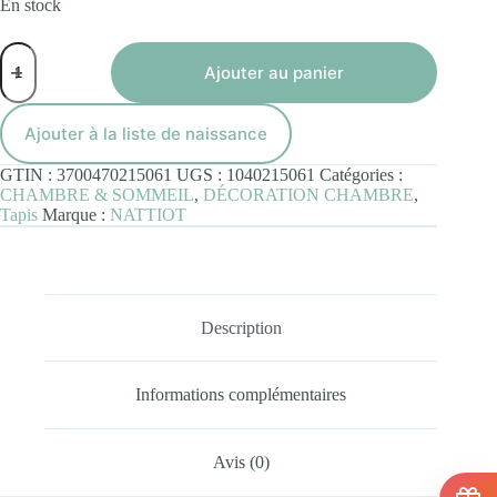
En stock
quantité
de
Ajouter au panier
Tapis
SWEET
POLKA
Ajouter à la liste de naissance
GTIN :
3700470215061
UGS :
1040215061
Catégories :
CHAMBRE & SOMMEIL
,
DÉCORATION CHAMBRE
,
Tapis
Marque :
NATTIOT
Description
Informations complémentaires
Avis (0)