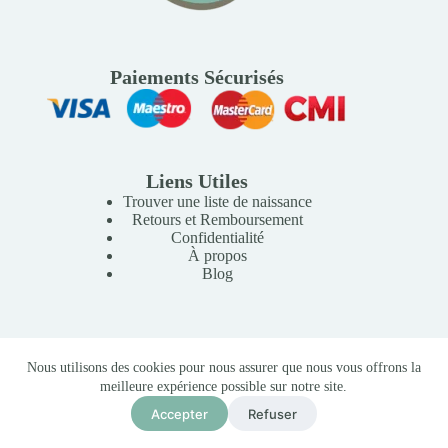
Paiements Sécurisés
Liens Utiles
Trouver une liste de naissance
Retours et Remboursement
Confidentialité
À propos
Blog
Copyright © 2026 Mille Lunes - Création du site :
Baptiste
Nous utilisons des cookies pour nous assurer que nous vous offrons la
Pagès
-
Conditions Générales de Vente
meilleure expérience possible sur notre site.
Tapis SWEET POLKA
Accepter
Refuser
Ajouter au panier
1 990,00
MAD
En stock