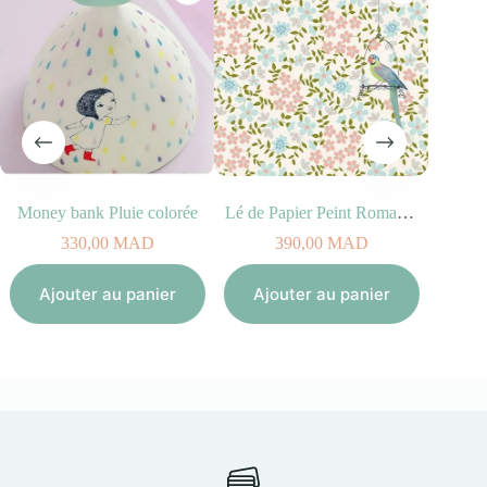
Money bank Pluie colorée
Lé de Papier Peint Romance
330,00
MAD
390,00
MAD
Aj
Ajouter au panier
Ajouter au panier