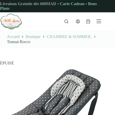
Passer
Livraison Gratuite dès 600MAD •
Carte Cadeau
•
Bons
au
Plans
contenu
Panier
d’achat
Accueil
Boutique
CHAMBRE & SOMMEIL
Transat Rocco
ÉPUISÉ