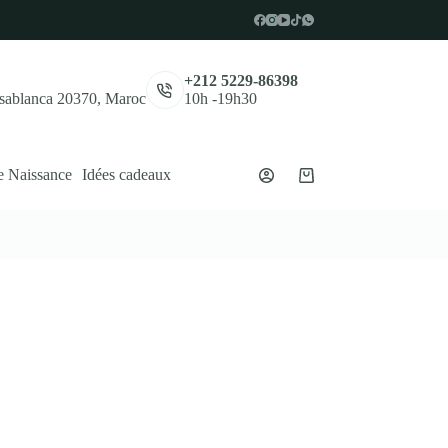
,
+212 5229-86398
asablanca 20370, Maroc
10h -19h30
e Naissance
Idées cadeaux
Panier
d’achat