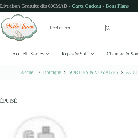
Passer
Livraison Gratuite dès 600MAD •
Carte Cadeau
•
Bons Plans
au
contenu
Aucun
résultat
Accueil
Sorties
Repas & Soin
Chambre & So
Accueil
Boutique
SORTIES & VOYAGES
ACCE
ÉPUISÉ