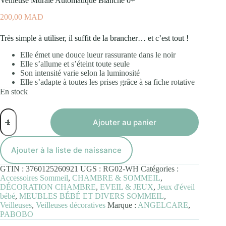
Veilleuse Murale Automatique Blanche 0+
200,00
MAD
Très simple à utiliser, il suffit de la brancher… et c’est tout !
Elle émet une douce lueur rassurante dans le noir
Elle s’allume et s’éteint toute seule
Son intensité varie selon la luminosité
Elle s’adapte à toutes les prises grâce à sa fiche rotative
En stock
quantité
de
Ajouter au panier
Veilleuse
Murale
Automatique
Ajouter à la liste de naissance
Blanche
0+
GTIN :
3760125260921
UGS :
RG02-WH
Catégories :
Accessoires Sommeil
,
CHAMBRE & SOMMEIL
,
DÉCORATION CHAMBRE
,
EVEIL & JEUX
,
Jeux d'éveil
bébé
,
MEUBLES BÉBÉ ET DIVERS SOMMEIL
,
Veilleuses
,
Veilleuses décoratives
Marque :
ANGELCARE
,
PABOBO