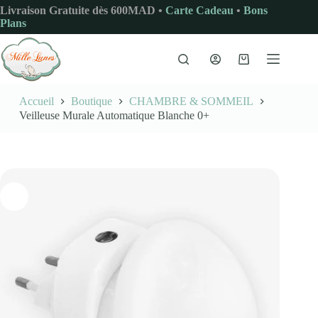
Passer
Livraison Gratuite dès 600MAD •
Carte Cadeau
•
Bons
au
Plans
contenu
Panier
d’achat
Accueil
Boutique
CHAMBRE & SOMMEIL
Veilleuse Murale Automatique Blanche 0+