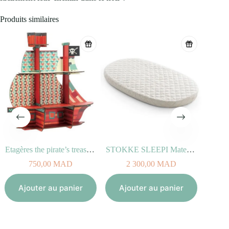
Produits similaires
Etagères the pirate’s treasure
STOKKE SLEEPI Matelas du lit Bed V2
750,00
MAD
2 300,00
MAD
Aj
Ajouter au panier
Ajouter au panier