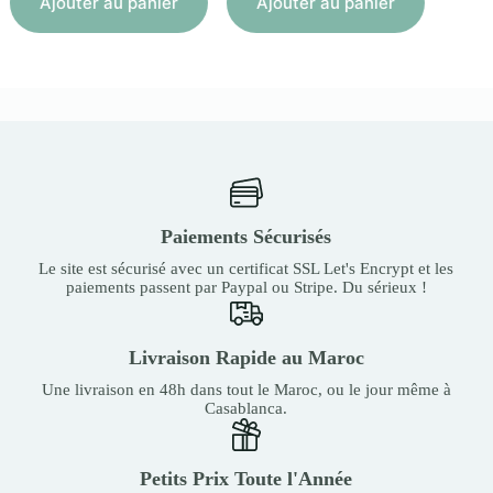
Ajouter au panier
Ajouter au panier
était :
est :
4
3
300,00
900,00
MAD.
MAD.
Paiements Sécurisés
Le site est sécurisé avec un certificat SSL Let's Encrypt et les
paiements passent par Paypal ou Stripe. Du sérieux !
Livraison Rapide au Maroc
Une livraison en 48h dans tout le Maroc, ou le jour même à
Casablanca.
Petits Prix Toute l'Année