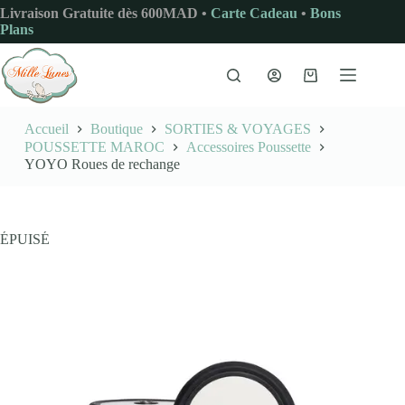
Passer
Livraison Gratuite dès 600MAD •
Carte Cadeau
•
Bons
au
Plans
contenu
Panier
d’achat
Accueil
Boutique
SORTIES & VOYAGES
POUSSETTE MAROC
Accessoires Poussette
YOYO Roues de rechange
ÉPUISÉ