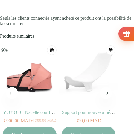
Seuls les clients connectés ayant acheté ce produit ont la possibilité de
laisser un avis.
Produits similaires
-9%
YOYO 0+ Nacelle couffin Ginger
Support pour nouveau-né STOKKE FLEXI BATH
3 900,00
MAD
320,00
MAD
4 300,00
MAD
Le
Le
prix
prix
Aj
initial
actuel