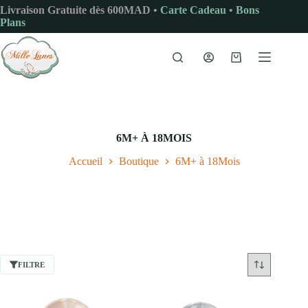
Passer
Livraison Gratuite dès 600MAD •
Carte Cadeau
•
Bons
au
Plans
contenu
Panier
d’achat
6M+ À 18MOIS
Accueil
Boutique
6M+ à 18Mois
FILTRE