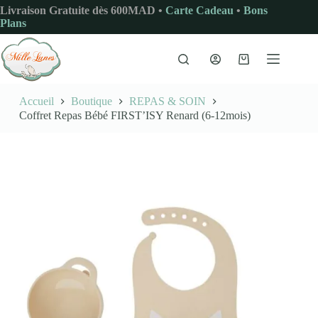
Passer
Livraison Gratuite dès 600MAD •
Carte Cadeau
•
Bons
au
Plans
contenu
Panier
d’achat
Accueil
Boutique
REPAS & SOIN
Coffret Repas Bébé FIRST’ISY Renard (6-12mois)