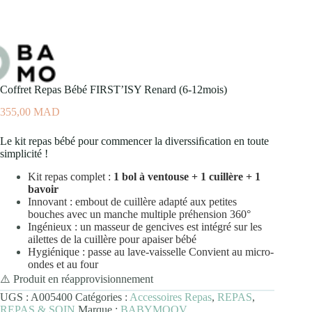
Coffret Repas Bébé FIRST’ISY Renard (6-12mois)
355,00
MAD
Le kit repas bébé pour commencer la diverssiﬁcation en toute
simplicité !
Kit repas complet :
1 bol à ventouse + 1 cuillère + 1
bavoir
Innovant : embout de cuillère adapté aux petites
bouches avec un manche multiple préhension 360°
Ingénieux : un masseur de gencives est intégré sur les
ailettes de la cuillère pour apaiser bébé
Hygiénique : passe au lave-vaisselle Convient au micro-
ondes et au four
⚠️ Produit en réapprovisionnement
UGS :
A005400
Catégories :
Accessoires Repas
,
REPAS
,
REPAS & SOIN
Marque :
BABYMOOV