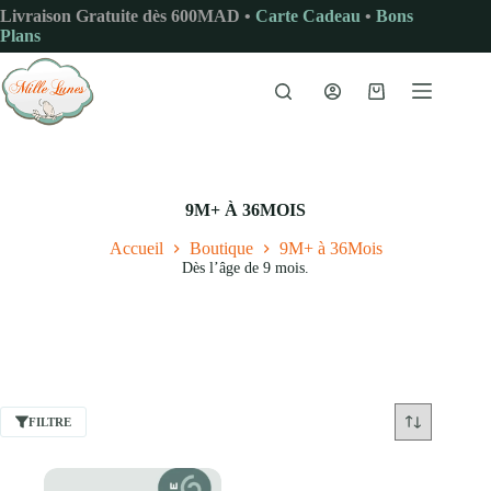
Passer
Livraison Gratuite dès 600MAD •
Carte Cadeau
•
Bons
au
Plans
contenu
Panier
d’achat
9M+ À 36MOIS
Accueil
Boutique
9M+ à 36Mois
Dès l’âge de 9 mois.
FILTRE