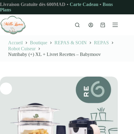
Passer
Livraison Gratuite dès 600MAD •
Carte Cadeau
•
Bons
au
Plans
contenu
Panier
d’achat
Accueil
Boutique
REPAS & SOIN
REPAS
Robot Cuiseur
Nutribaby (+) XL + Livret Recettes – Babymoov