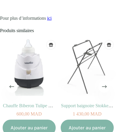
Pour plus d’informations
ici
Produits similaires
n Tulipe Cream
Support baignoire Stokke® Flexi Bath®
Baby bouncer – SIT’N SLEEP
1 430,00
MAD
1 560,00
MAD
Ajouter au panier
Ajouter au panier