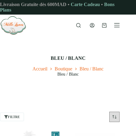
Passer
Livraison Gratuite dès 600MAD •
Carte Cadeau
•
Bons
au
Plans
contenu
Panier
d’achat
BLEU / BLANC
Accueil
Boutique
Bleu / Blanc
Bleu / Blanc
FILTRE