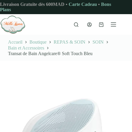
Passer
Livraison Gratuite dès 600MAD •
Carte Cadeau
•
Bons
au
Plans
contenu
Panier
d’achat
Accueil
Boutique
REPAS & SOIN
SOIN
Bain et Accessoires
Transat de Bain Angelcare® Soft Touch Bleu