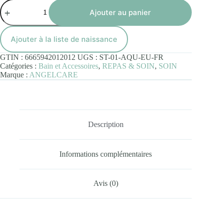
quantité
de
Ajouter au panier
Transat
de
Bain
Ajouter à la liste de naissance
Angelcare®
Soft
GTIN :
6665942012012
UGS :
ST-01-AQU-EU-FR
Touch
Catégories :
Bain et Accessoires
,
REPAS & SOIN
,
SOIN
Bleu
Marque :
ANGELCARE
Description
Informations complémentaires
Avis (0)