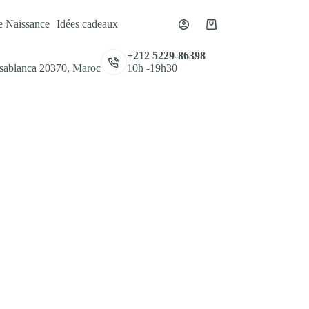
e Naissance
Idées cadeaux
Panier
d’achat
,
+212 5229-86398
asablanca 20370, Maroc
10h -19h30