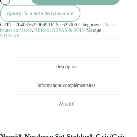
Nomi®
Newborn
Set
Ajouter à la liste de naissance
Stokke®
Gris/Gris
GTIN :
7040356259069
UGS :
625906
Catégories :
Chaises
Bleu
hautes au Maroc
,
REPAS
,
REPAS & SOIN
Marque :
STOKKE
Description
Informations complémentaires
Avis (0)
Nomi® Newborn Set Stokke® Gris/Gris