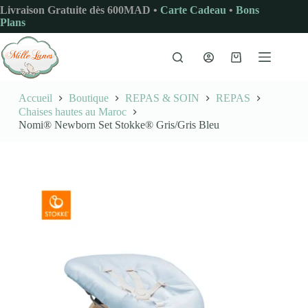
Passer
Livraison Gratuite dès 600MAD •
Carte Cadeau
•
Bons
au
Plans
contenu
Panier
d’achat
Accueil
Boutique
REPAS & SOIN
REPAS
Chaises hautes au Maroc
Nomi® Newborn Set Stokke® Gris/Gris Bleu