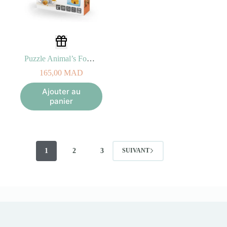
Puzzle Animal’s Food – Montessori Eurekakids 2A+
165,00
MAD
Ajouter au
panier
1
2
3
SUIVANT