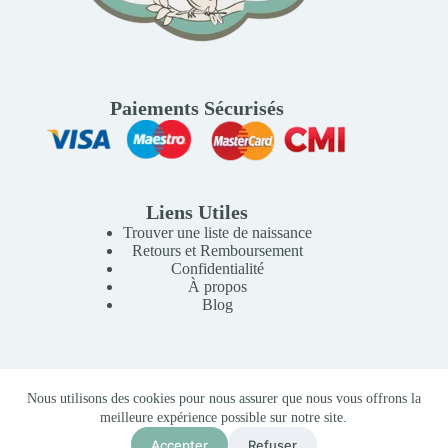
Paiements Sécurisés
Liens Utiles
Trouver une liste de naissance
Retours et Remboursement
Confidentialité
À propos
Blog
Copyright © 2026 Mille Lunes - Création du site :
Baptiste
Nous utilisons des cookies pour nous assurer que nous vous offrons la
Pagès
-
Conditions Générales de Vente
meilleure expérience possible sur notre site.
Tapis d’eau Sirène
285,00
MAD
Accepter
Refuser
Ajouter au panier