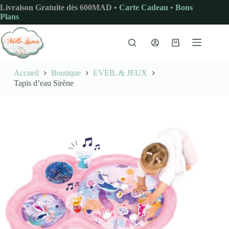
Passer
Livraison Gratuite dès 600MAD •
Carte Cadeau
•
Bons
au
Plans
contenu
Panier
d’achat
Accueil
Boutique
EVEIL & JEUX
Tapis d’eau Sirène