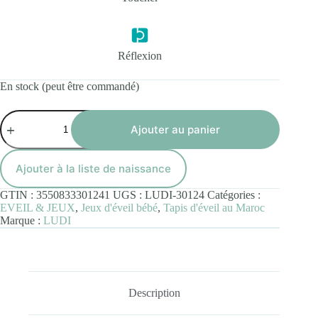
Réflexion
En stock (peut être commandé)
quantité
de
Ajouter au panier
Tapis
d’eau
Sirène
Ajouter à la liste de naissance
GTIN :
3550833301241
UGS :
LUDI-30124
Catégories :
EVEIL & JEUX
,
Jeux d'éveil bébé
,
Tapis d'éveil au Maroc
Marque :
LUDI
Description