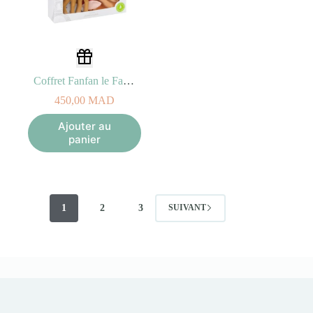
Coffret Fanfan le Faon et son Doudou
450,00
MAD
Ajouter au
panier
1
2
3
SUIVANT