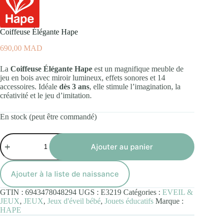
Coiffeuse Élégante Hape
690,00
MAD
La
Coiffeuse Élégante Hape
est un magnifique meuble de
jeu en bois avec miroir lumineux, effets sonores et 14
accessoires. Idéale
dès 3 ans
, elle stimule l’imagination, la
créativité et le jeu d’imitation.
En stock (peut être commandé)
quantité
de
Ajouter au panier
Coiffeuse
Élégante
Hape
Ajouter à la liste de naissance
GTIN :
6943478048294
UGS :
E3219
Catégories :
EVEIL &
JEUX
,
JEUX
,
Jeux d'éveil bébé
,
Jouets éducatifs
Marque :
HAPE